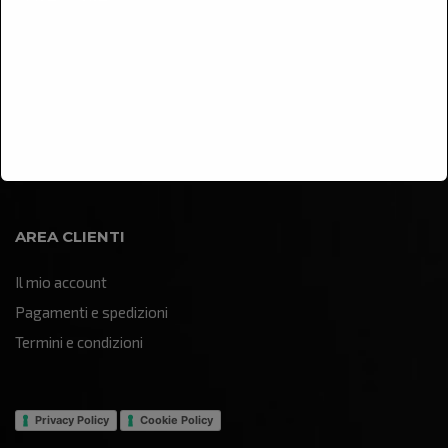
Arredamento
Illuminazione
Oggettistica e soprammobili
Quadri e pannelli decorativi
Sculture e statue
AREA CLIENTI
Il mio account
Pagamenti e spedizioni
Termini e condizioni
Privacy Policy
Cookie Policy