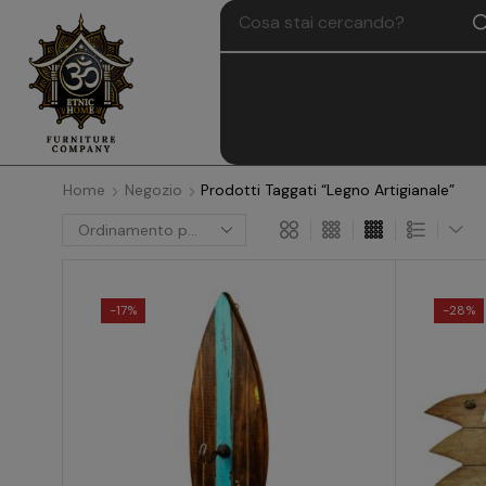
Home
Negozio
Prodotti Taggati “Legno Artigianale”
-
17%
-
28%