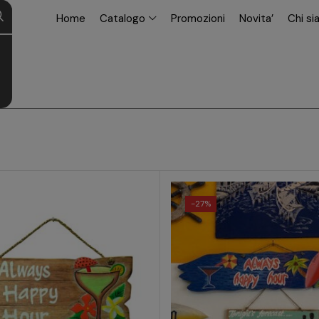
modal-check
Home
Catalogo
Promozioni
Novita’
Chi s
-
27%