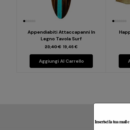
Appendiabiti Attaccapanni In
Happ
Legno Tavola Surf
23,40
€
19,46
€
Aggiungi Al Carrello
Le Re
Inserisci la tua mail 