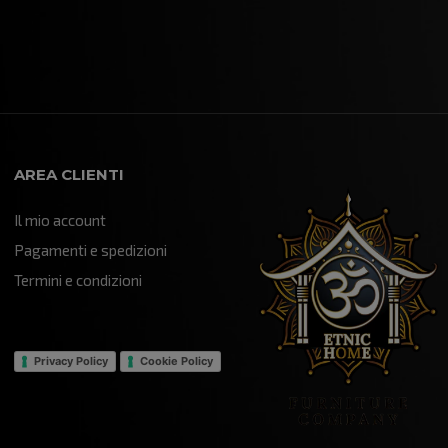
disponibile...col quale dopo una
breve intermediazione ho
acquistato una libreria "Yin
Yang"!!! che mi è stata trattata
e spedita con tempi brevissimi
data la distanza oltretutto
imballata con attenzione...e
infatti mi è stata recapitata in
AREA CLIENTI
maniera impeccabile!!! è un
componente d'arredo davvero
Il mio account
particolare che sta veramente
bene all'interno del mio "Salotto"
Pagamenti e spedizioni
della mia attività...sono certo
Termini e condizioni
che farà un figurone!!! grazie
mille...mi hai aiutato ad ultimare
un progetto che nasce da
lontano!!!
Privacy Policy
Cookie Policy