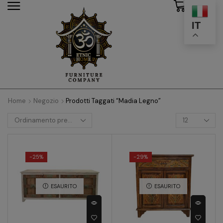
0
modal-check
IT
Home
Negozio
Prodotti Taggati “Madia Legno”
-
25%
-
29%
ESAURITO
ESAURITO