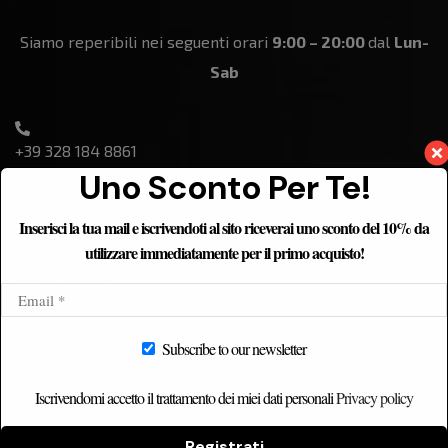
Siamo reperibili nei seguenti orari
9:00 – 20:00
dal
Lun-
Sab
+39 328 184 8861
Uno Sconto Per Te!
Inserisci la tua mail e iscrivendoti al sito riceverai uno sconto del 10% da
utilizzare immediatamente per il primo acquisto!
ETNICHOME
Home
Subscribe to our newsletter
Chi siamo
Catalogo
Iscrivendomi accetto il trattamento dei miei dati personali
Privacy policy
Contatti
Registrati