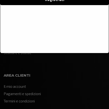
CATEGORIE
Arredamento
Illuminazione
Oggettistica e soprammobili
Quadri e pannelli decorativi
Sculture e statue
AREA CLIENTI
Il mio account
Pagamenti e spedizioni
Termini e condizioni