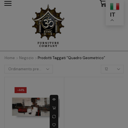
0
modal-check
IT
Home
Negozio
Prodotti Taggati “quadro Geometrico”
-
44%