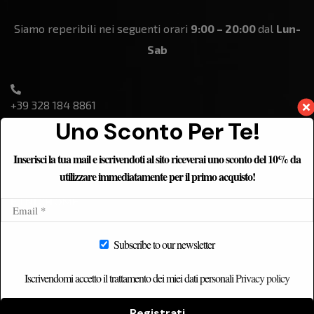
Siamo reperibili nei seguenti orari
9:00 – 20:00
dal
Lun-
Sab
+39 328 184 8861
Uno Sconto Per Te!
Inserisci la tua mail e iscrivendoti al sito riceverai uno sconto del 10% da
utilizzare immediatamente per il primo acquisto!
ETNICHOME
Home
Subscribe to our newsletter
Chi siamo
Catalogo
Iscrivendomi accetto il trattamento dei miei dati personali
Privacy policy
Contatti
Registrati