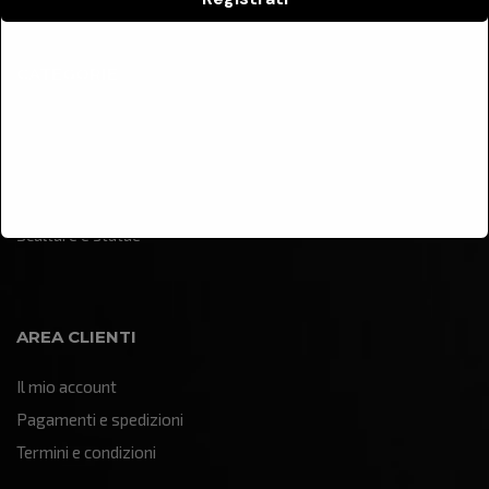
CATEGORIE
Arredamento
Illuminazione
Oggettistica e soprammobili
Quadri e pannelli decorativi
Sculture e statue
AREA CLIENTI
Il mio account
Pagamenti e spedizioni
Termini e condizioni