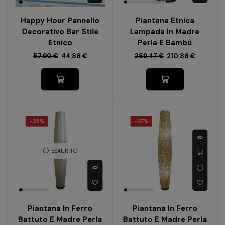
Happy Hour Pannello
Piantana Etnica
Decorativo Bar Stile
Lampada In Madre
Etnico
Perla E Bambù
57,90
€
44,86
€
289,47
€
210,86
€
-
38%
-
37%
ESAURITO
Piantana In Ferro
Piantana In Ferro
Battuto E Madre Perla
Battuto E Madre Perla