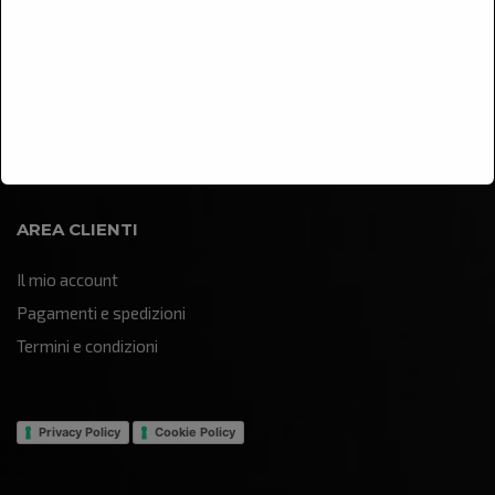
Arredamento
Illuminazione
Oggettistica e soprammobili
Quadri e pannelli decorativi
Sculture e statue
AREA CLIENTI
Il mio account
Pagamenti e spedizioni
Termini e condizioni
Privacy Policy
Cookie Policy