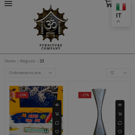
0
modal-check
IT
Home
Negozio
23
-
23%
-
27%