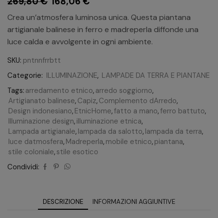
269,80
€
168,06
€
Crea un’atmosfera luminosa unica. Questa piantana
artigianale balinese in ferro e madreperla diffonde una
luce calda e avvolgente in ogni ambiente.
SKU:
pntnnfrrbtt
Categorie:
ILLUMINAZIONE
,
LAMPADE DA TERRA E PIANTANE
Tags:
arredamento etnico
,
arredo soggiorno
,
Artigianato balinese
,
Capiz
,
Complemento dArredo
,
Design indonesiano
,
EtnicHome
,
fatto a mano
,
ferro battuto
,
Illuminazione design
,
illuminazione etnica
,
Lampada artigianale
,
lampada da salotto
,
lampada da terra
,
luce datmosfera
,
Madreperla
,
mobile etnico
,
piantana
,
stile coloniale
,
stile esotico
Condividi:
DESCRIZIONE
INFORMAZIONI AGGIUNTIVE