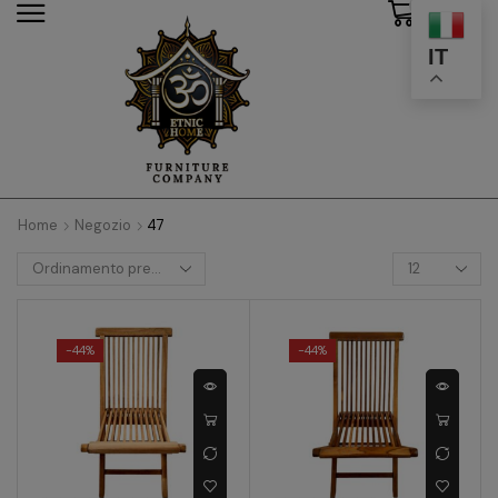
0
modal-check
IT
Home
Negozio
47
-
44%
-
44%