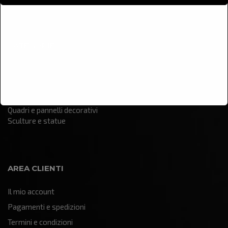
CATEGORIE
Arredamento
Illuminazione
Oggettistica e soprammobili
Quadri e pannelli decorativi
Sculture e statue
AREA CLIENTI
Il mio account
Pagamenti e spedizioni
Termini e condizioni