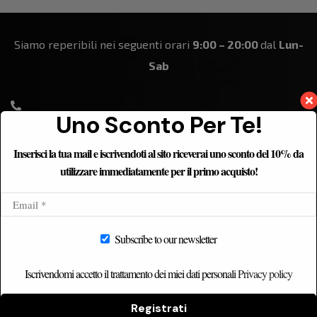
Siamo reperibili nei seguenti orari
9:00 – 20:00
dal
Lun-
Sab
Uno Sconto Per Te!
+39 328 184 8861
Inserisci la tua mail e iscrivendoti al sito riceverai uno sconto del 10% da
utilizzare immediatamente per il primo acquisto!
ETNICHOME
Subscribe to our newsletter
Home
Chi siamo
Iscrivendomi accetto il trattamento dei miei dati personali
Privacy policy
Catalogo
Registrati
Contatti