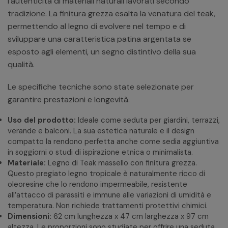
l’autenticità di materiali naturali lavorati secondo
tradizione. La finitura grezza esalta la venatura del teak,
permettendo al legno di evolvere nel tempo e di
sviluppare una caratteristica patina argentata se
esposto agli elementi, un segno distintivo della sua
qualità.
Le specifiche tecniche sono state selezionate per
garantire prestazioni e longevità.
Uso del prodotto:
Ideale come seduta per giardini, terrazzi,
verande e balconi. La sua estetica naturale e il design
compatto la rendono perfetta anche come sedia aggiuntiva
in soggiorni o studi di ispirazione etnica o minimalista.
Materiale:
Legno di Teak massello con finitura grezza.
Questo pregiato legno tropicale è naturalmente ricco di
oleoresine che lo rendono impermeabile, resistente
all’attacco di parassiti e immune alle variazioni di umidità e
temperatura. Non richiede trattamenti protettivi chimici.
Dimensioni:
62 cm lunghezza x 47 cm larghezza x 97 cm
altezza. Le proporzioni sono studiate per offrire una seduta