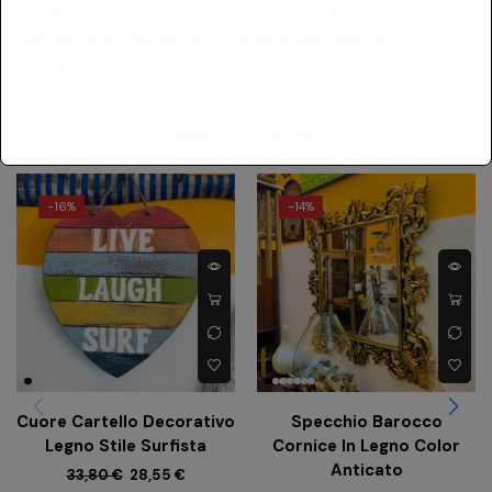
“Nota bene: il peso citato in descrizione è puramente
indicativo, ai fini del calcolo della spedizione
internazionale”
Prodotti Correlati
-
16%
-
14%
Cuore Cartello Decorativo
Specchio Barocco
Legno Stile Surfista
Cornice In Legno Color
Anticato
33,80
€
28,55
€