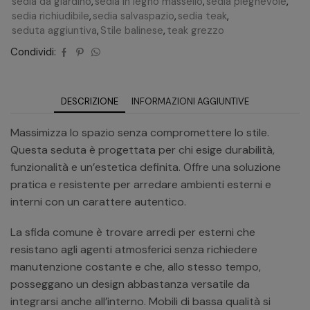
sedia da giardino
,
sedia in legno massello
,
sedia pieghevole
,
sedia richiudibile
,
sedia salvaspazio
,
sedia teak
,
seduta aggiuntiva
,
Stile balinese
,
teak grezzo
Condividi:
DESCRIZIONE
INFORMAZIONI AGGIUNTIVE
Massimizza lo spazio senza compromettere lo stile.
Questa seduta è progettata per chi esige durabilità,
funzionalità e un’estetica definita. Offre una soluzione
pratica e resistente per arredare ambienti esterni e
interni con un carattere autentico.
La sfida comune è trovare arredi per esterni che
resistano agli agenti atmosferici senza richiedere
manutenzione costante e che, allo stesso tempo,
posseggano un design abbastanza versatile da
integrarsi anche all’interno. Mobili di bassa qualità si