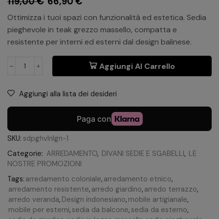
119,00
€
66,90
€
Ottimizza i tuoi spazi con funzionalità ed estetica. Sedia
pieghevole in teak grezzo massello, compatta e
resistente per interni ed esterni dal design balinese.
Aggiungi Al Carrello
Aggiungi alla lista dei desideri
SKU:
sdpghvlnlgn-1
Categorie:
ARREDAMENTO
,
DIVANI SEDIE E SGABELLI
,
LE
NOSTRE PROMOZIONI
Tags:
arredamento coloniale
,
arredamento etnico
,
arredamento resistente
,
arredo giardino
,
arredo terrazzo
,
arredo veranda
,
Design indonesiano
,
mobile artigianale
,
mobile per esterni
,
sedia da balcone
,
sedia da esterno
,