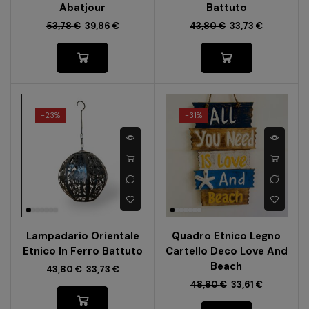
Abatjour
Battuto
53,78
€
39,86
€
43,80
€
33,73
€
-
23%
-
31%
Lampadario Orientale
Quadro Etnico Legno
Etnico In Ferro Battuto
Cartello Deco Love And
Beach
43,80
€
33,73
€
48,80
€
33,61
€