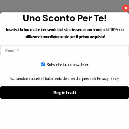
Uno Sconto Per Te!
Le Recensioni Dei Nostri
Inserisci la tua mail e iscrivendoti al sito riceverai uno sconto del 10% da
Clienti
utilizzare immediatamente per il primo acquisto!
Subscribe to our newsletter
Siamo reperibili nei seguenti orari
9:00 – 20:00
dal
Lun-
Sab
Iscrivendomi accetto il trattamento dei miei dati personali
Privacy policy
Registrati
+39 328 184 8861