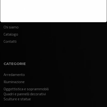
ETNICHOME
Home
Chi siamo
Catalogo
Contatti
CATEGORIE
Arredamento
Illuminazione
Oggettistica e soprammobili
Quadri e pannelli decorativi
Sculture e statue