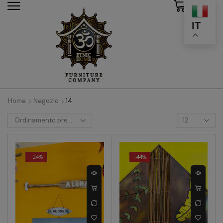
0
modal-check
IT
Home
Negozio
14
-
24%
-
44%