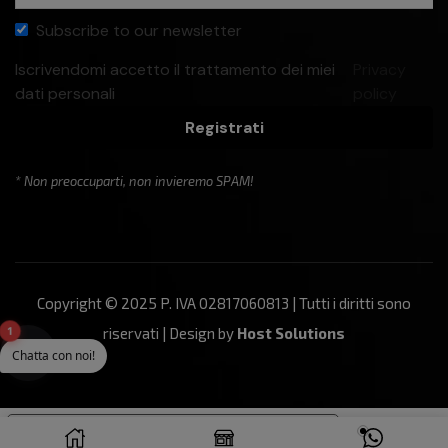
Subscribe to our newsletter
Iscrivendomi accetto il trattamento dei miei
Privacy
dati personali
policy
Registrati
* Non preoccuparti, non invieremo SPAM!
Copyright © 2025 P. IVA 02817060813 | Tutti i diritti sono
1
riservati | Design by
Host Solutions
Chatta con noi!
Le tue preferenze relative alla privacy