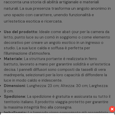
racconta una storia di abilità artigianale e materiali
naturali. La sua presenza trasforma un angolo anonimo in
uno spazio con carattere, unendo funzionalità e
un’estetica esotica e ricercata.
Uso del prodotto:
Ideale come abat-jour per la camera da
letto, punto luce su un comò in soggiorno o come elemento
decorativo per creare un angolo esotico in un ingresso o
studio. La sua luce calda e soffusa è perfetta per
l’illuminazione d’atmosfera.
Materiale:
La struttura portante è realizzata in ferro
battuto, lavorato a mano per garantire solidità e un’estetica
decisa. I pannelli diffusori sono composti da tasselli di vera
madreperla, selezionati per la loro capacità di diffondere la
luce in modo caldo e iridescente.
Dimensioni:
Lunghezza: 23 cm; Altezza: 30 cm; Larghezza:
9 cm.
Spedizione:
La spedizione è gratuita e assicurata su tutto il
territorio italiano. Il prodotto viaggia protetto per garantire
la massima integrità fino alla consegna.
Imballaggio:
La lampada viene consegnata già assemblata