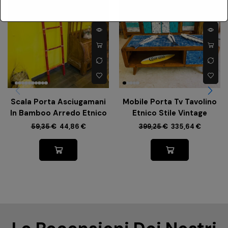
-
24%
-
16%
Scala Porta Asciugamani
Mobile Porta Tv Tavolino
In Bamboo Arredo Etnico
Etnico Stile Vintage
59,35
€
44,86
€
399,25
€
335,64
€