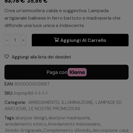
53,78
€
39,86
€
Crea un’atmosfera calda e suggestiva. Lampada
artigianale balinese in ferro battuto e madreperla che
diffonde una luce unica e iridescente.
Aggiungi Al Carrello
Aggiungi alla lista dei desideri
EAN:
8000000021687
SKU:
lmpmpfb1-1-1-1-1
Categorie:
ARREDAMENTO
,
ILLUMINAZIONE
,
LAMPADE ED
ABATJOUR
,
LE NOSTRE PROMOZIONI
Tags:
abatjour design
,
abatjour madreperla
,
arredamento etnico
,
Arredamento Indonesiano
,
Arredo Artigianale
,
Complemento dArredo
,
decorazione casa