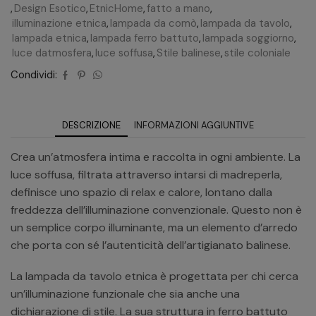
,
Design Esotico
,
EtnicHome
,
fatto a mano
,
illuminazione etnica
,
lampada da comò
,
lampada da tavolo
,
lampada etnica
,
lampada ferro battuto
,
lampada soggiorno
,
luce datmosfera
,
luce soffusa
,
Stile balinese
,
stile coloniale
Condividi:
DESCRIZIONE
INFORMAZIONI AGGIUNTIVE
Crea un’atmosfera intima e raccolta in ogni ambiente. La
luce soffusa, filtrata attraverso intarsi di madreperla,
definisce uno spazio di relax e calore, lontano dalla
freddezza dell’illuminazione convenzionale. Questo non è
un semplice corpo illuminante, ma un elemento d’arredo
che porta con sé l’autenticità dell’artigianato balinese.
La lampada da tavolo etnica è progettata per chi cerca
un’illuminazione funzionale che sia anche una
dichiarazione di stile. La sua struttura in ferro battuto