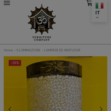
0
modal-check
IT
Home
ILLUMINAZIONE
LAMPADE ED ABATJOUR
-
26%