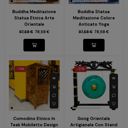
Buddha Meditazione
Buddha Statua
Statua Etnica Arte
Meditazione Colore
Orientale
Anticato Yoga
97,58
€
78,58
€
97,58
€
78,58
€
-
13%
-
27%
Comodino Etnico In
Gong Orientale
Teak Mobiletto Design
Artigianale Con Stand