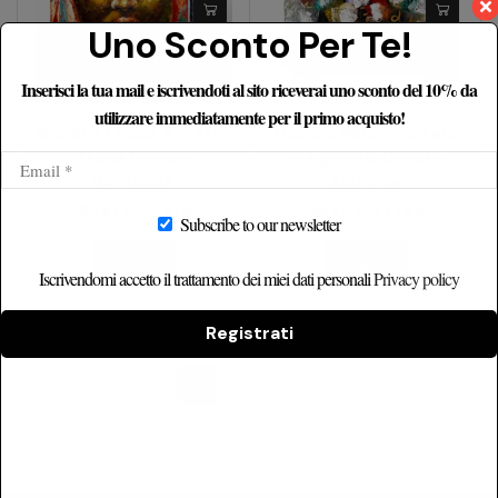
Uno Sconto Per Te!
Inserisci la tua mail e iscrivendoti al sito riceverai uno sconto del 10% da
utilizzare immediatamente per il primo acquisto!
Quadro Etnico Ritratto
Quadro Moderno Tela
Tribal Dipinto
Artigianale Dipinto
Spirituale
Astratto
159,67
€
112,31
€
138,40
€
77,79
€
Subscribe to our newsletter
Iscrivendomi accetto il trattamento dei miei dati personali
Privacy policy
Registrati
1
2