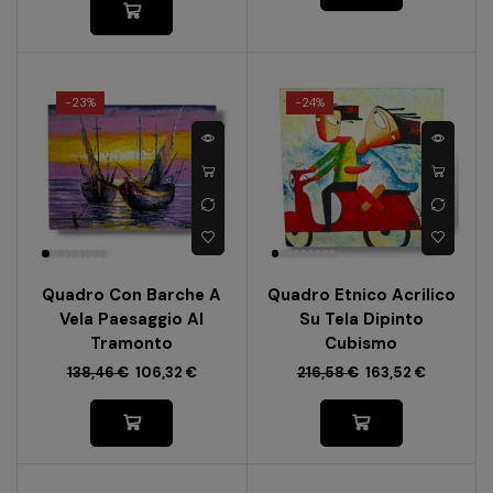
-
23%
-
24%
Quadro Con Barche A
Quadro Etnico Acrilico
Vela Paesaggio Al
Su Tela Dipinto
Tramonto
Cubismo
138,46
€
106,32
€
216,58
€
163,52
€