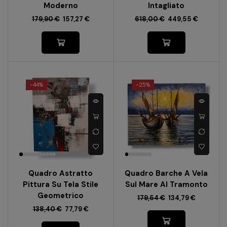
Moderno
Intagliato
179,90
€
157,27
€
618,00
€
449,55
€
-
44%
-
25%
Quadro Astratto
Quadro Barche A Vela
Pittura Su Tela Stile
Sul Mare Al Tramonto
Geometrico
179,54
€
134,79
€
138,40
€
77,79
€