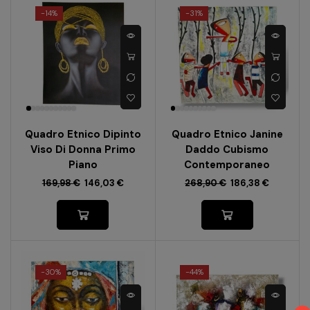
-
14%
-
31%
Quadro Etnico Dipinto
Quadro Etnico Janine
Viso Di Donna Primo
Daddo Cubismo
Piano
Contemporaneo
169,98
€
146,03
€
268,90
€
186,38
€
-
30%
-
44%