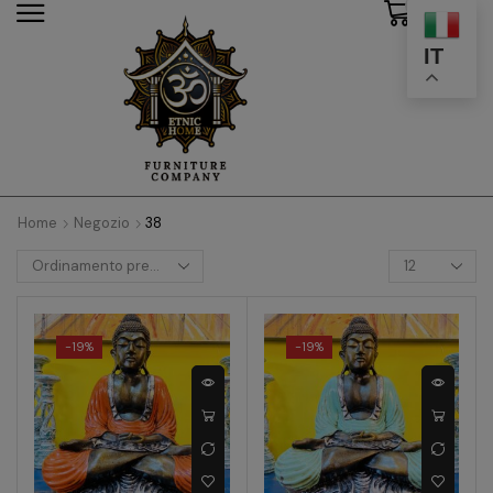
0
modal-check
IT
Home
Negozio
38
-
19%
-
19%