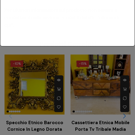
Per ulteriori informazioni sul prodotto non esitare a
contattarci nella sezione contatti del sito
“cliccando
qui”
.
Prodotti Correlati
-
10%
-
15%
Specchio Etnico Barocco
Cassettiera Etnica Mobile
Cornice In Legno Dorata
Porta Tv Tribale Madia