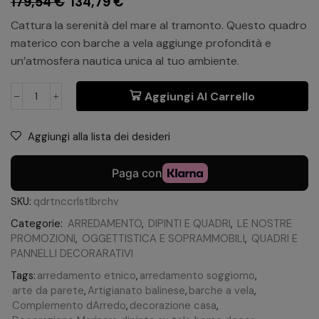
179,54
€
134,79
€
Cattura la serenità del mare al tramonto. Questo quadro
materico con barche a vela aggiunge profondità e
un’atmosfera nautica unica al tuo ambiente.
Aggiungi Al Carrello
Aggiungi alla lista dei desideri
SKU:
qdrtnccrlstlbrchv
Categorie:
ARREDAMENTO
,
DIPINTI E QUADRI
,
LE NOSTRE
PROMOZIONI
,
OGGETTISTICA E SOPRAMMOBILI
,
QUADRI E
PANNELLI DECORARATIVI
Tags:
arredamento etnico
,
arredamento soggiorno
,
arte da parete
,
Artigianato balinese
,
barche a vela
,
Complemento dArredo
,
decorazione casa
,