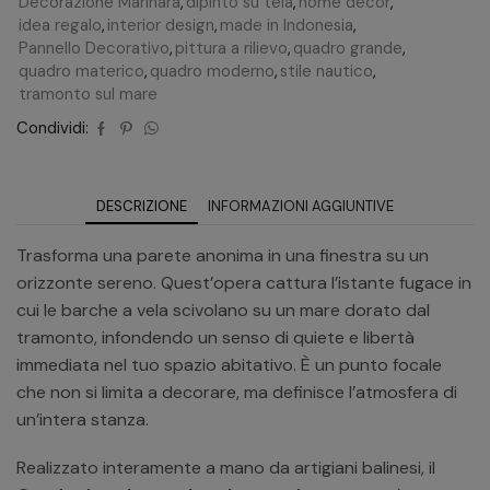
Decorazione Marinara
,
dipinto su tela
,
home decor
,
idea regalo
,
interior design
,
made in Indonesia
,
Pannello Decorativo
,
pittura a rilievo
,
quadro grande
,
quadro materico
,
quadro moderno
,
stile nautico
,
tramonto sul mare
Condividi:
DESCRIZIONE
INFORMAZIONI AGGIUNTIVE
Trasforma una parete anonima in una finestra su un
orizzonte sereno. Quest’opera cattura l’istante fugace in
cui le barche a vela scivolano su un mare dorato dal
tramonto, infondendo un senso di quiete e libertà
immediata nel tuo spazio abitativo. È un punto focale
che non si limita a decorare, ma definisce l’atmosfera di
un’intera stanza.
Realizzato interamente a mano da artigiani balinesi, il