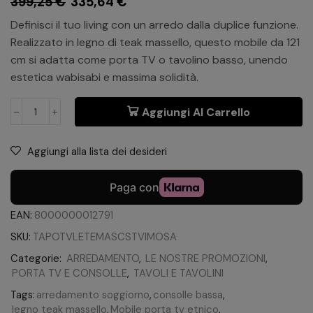
399,25
€
335,64
€
Definisci il tuo living con un arredo dalla duplice funzione.
Realizzato in legno di teak massello, questo mobile da 121
cm si adatta come porta TV o tavolino basso, unendo
estetica wabisabi e massima solidità.
Aggiungi Al Carrello
Aggiungi alla lista dei desideri
EAN:
8000000012791
SKU:
TAPOTVLETEMASCSTVIMOSA
Categorie:
ARREDAMENTO
,
LE NOSTRE PROMOZIONI
,
PORTA TV E CONSOLLE
,
TAVOLI E TAVOLINI
Tags:
arredamento soggiorno
,
consolle bassa
,
legno teak massello
,
Mobile porta tv etnico
,