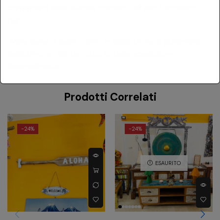
contattarci nella sezione contatti del sito
“cliccando
qui”
.
“Nota bene: il peso citato in descrizione è puramente
indicativo, ai fini del calcolo della spedizione
internazionale”
Prodotti Correlati
-
24%
-
24%
ESAURITO