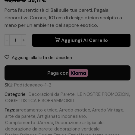
45,46
€
38,11
€
Porta l’autenticità di Bali sulle tue pareti. Pagaia
decorativa Corona, 101 cm di design etnico scolpito a
mano per un ambiente dal sapore esotico.
Aggiungi Al Carrello
Aggiungi alla lista dei desideri
SKU:
Pddtdcaeaeo-1-2
Categorie:
Decorazioni da Parete
,
LE NOSTRE PROMOZIONI
,
OGGETTISTICA E SOPRAMMOBILI
Tags:
arredamento etnico
,
Arredo esotico
,
Arredo Vintage
,
arte da parete
,
Artigianato indonesiano
,
Complemento dArredo
,
Decorazione artigianale
,
decorazione da parete
,
decorazione verticale
,