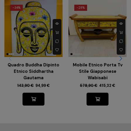
-
34%
-
28%
Quadro Buddha Dipinto
Mobile Etnico Porta Tv
Etnico Siddhartha
Stile Giapponese
Gautama
Wabisabi
143,90
€
94,99
€
578,90
€
415,32
€