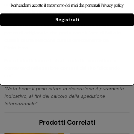
autenticità, un modo per affermare un gusto ricercato
Iscrivendomi accetto il trattamento dei miei dati personali
Privacy policy
che va oltre le tendenze passeggere.
Registrati
Scegli un arredo che racconta una storia. Scegli un
pezzo di artigianato che porta con sé l’eco di Bali e la
qualità di una selezione curata direttamente da
EtnicHome.
Per ulteriori informazioni sul prodotto non esitare a
contattarci nella sezione contatti del sito
“cliccando
qui”
.
“Nota bene: il peso citato in descrizione è puramente
indicativo, ai fini del calcolo della spedizione
internazionale”
Prodotti Correlati