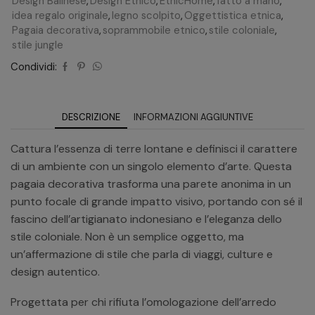
Design Balinese
,
Design Etnico
,
EtnicHome
,
fatto a mano
,
idea regalo originale
,
legno scolpito
,
Oggettistica etnica
,
Pagaia decorativa
,
soprammobile etnico
,
stile coloniale
,
stile jungle
Condividi:
DESCRIZIONE
INFORMAZIONI AGGIUNTIVE
Cattura l’essenza di terre lontane e definisci il carattere
di un ambiente con un singolo elemento d’arte. Questa
pagaia decorativa trasforma una parete anonima in un
punto focale di grande impatto visivo, portando con sé il
fascino dell’artigianato indonesiano e l’eleganza dello
stile coloniale. Non è un semplice oggetto, ma
un’affermazione di stile che parla di viaggi, culture e
design autentico.
Progettata per chi rifiuta l’omologazione dell’arredo