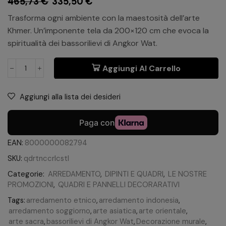
465,73
€
335,50
€
Trasforma ogni ambiente con la maestosità dell’arte
Khmer. Un’imponente tela da 200×120 cm che evoca la
spiritualità dei bassorilievi di Angkor Wat.
Aggiungi Al Carrello
Aggiungi alla lista dei desideri
EAN:
8000000082794
SKU:
qdrtnccrlcstl
Categorie:
ARREDAMENTO
,
DIPINTI E QUADRI
,
LE NOSTRE
PROMOZIONI
,
QUADRI E PANNELLI DECORARATIVI
Tags:
arredamento etnico
,
arredamento indonesia
,
arredamento soggiorno
,
arte asiatica
,
arte orientale
,
arte sacra
,
bassorilievi di Angkor Wat
,
Decorazione murale
,