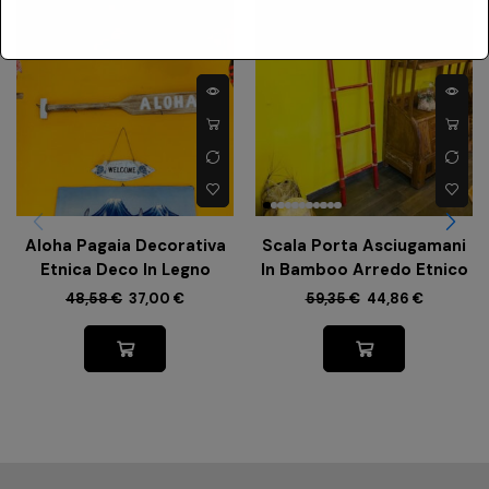
-
24%
-
24%
Aloha Pagaia Decorativa
Scala Porta Asciugamani
Etnica Deco In Legno
In Bamboo Arredo Etnico
48,58
€
37,00
€
59,35
€
44,86
€