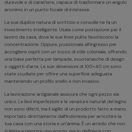
durevole e di carattere, capace di trasformare un angolo
anonimo in un punto focale di interesse.
La sua duplice natura di scrittoio e consolle ne fa un
investimento intelligente. Usala come postazione per il
lavoro da casa, dove le sue linee pulite favoriscono la
concentrazione. Oppure, posizionala all’ingresso per
accogliere ospiti con un tocco di stile coloniale, offrendo
una base perfetta per lampade, svuotatasche di design
o oggetti d’arte. Le sue dimensioni di 100×40 cm sono
state studiate per offrire una superficie adeguata
mantenendo un profilo snello e non invasivo.
La lavorazione artigianale assicura che ogni pezzo sia
unico. Le lievi imperfezioni e le venature naturali del legno
non sono difetti, ma il sigillo di un prodotto fatto a mano,
importato direttamente dall’Indonesia per arricchire la
tua casa con una storia e un’anima. È un arredo che non
si limita a riempire uno spazio, ma lo definisce con