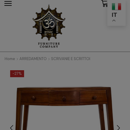
0
modal-check
IT
Home
ARREDAMENTO
SCRIVANIE E SCRITTOI
-
27%