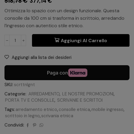
518,78
€
377,14
€
Ottimizza lo spazio con un design funzionale. Questa
consolle da 100 cm si trasforma in scrittoio, arredando
l’ingresso con autentico stile etnico.
Aggiungi Al Carrello
Aggiungi alla lista dei desideri
SKU:
scrttnlgnt
Categorie:
ARREDAMENTO
,
LE NOSTRE PROMOZIONI
,
PORTA TV E CONSOLLE
,
SCRIVANIE E SCRITTOI
Tags:
arredamento etnico
,
consolle etnica
,
mobile ingresso
,
scrittoio in legno
,
scrivania etnica
Condividi: