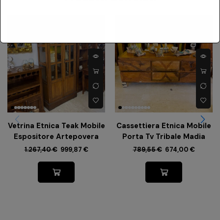
-
21%
-
15%
Vetrina Etnica Teak Mobile
Cassettiera Etnica Mobile
Espositore Artepovera
Porta Tv Tribale Madia
1.267,40
€
999,87
€
789,55
€
674,00
€