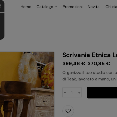
modal-check
Home
Catalogo
Promozioni
Novita’
Chi s
Scrivania Etnica L
399,46
€
370,85
€
Organizza il tuo studio con 
di Teak, lavorato a mano, uni