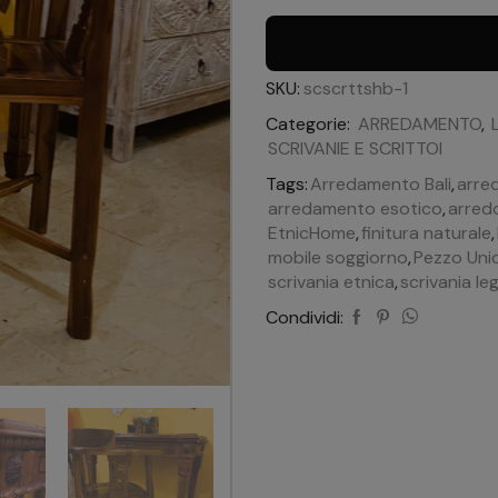
SKU:
scscrttshb-1
Categorie:
ARREDAMENTO
,
SCRIVANIE E SCRITTOI
Tags:
Arredamento Bali
,
arre
arredamento esotico
,
arred
EtnicHome
,
finitura naturale
,
mobile soggiorno
,
Pezzo Uni
scrivania etnica
,
scrivania le
Condividi: