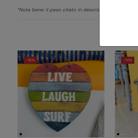
“Nota bene: il peso citato in descrizione è puramente
-
16%
-
10%