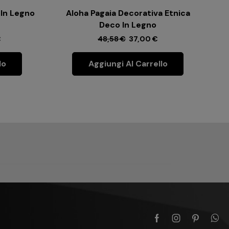
 In Legno
Aloha Pagaia Decorativa Etnica
S
Deco In Legno
€
48,58
€
37,00
€
lo
Aggiungi Al Carrello