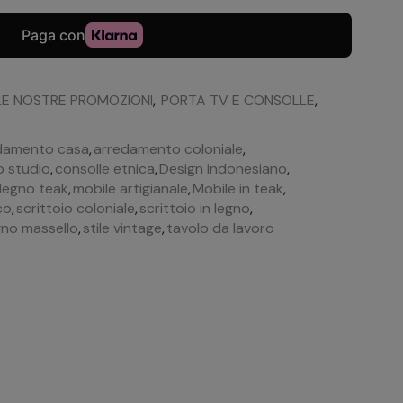
LE NOSTRE PROMOZIONI
,
PORTA TV E CONSOLLE
,
damento casa
,
arredamento coloniale
,
o studio
,
consolle etnica
,
Design indonesiano
,
legno teak
,
mobile artigianale
,
Mobile in teak
,
co
,
scrittoio coloniale
,
scrittoio in legno
,
gno massello
,
stile vintage
,
tavolo da lavoro