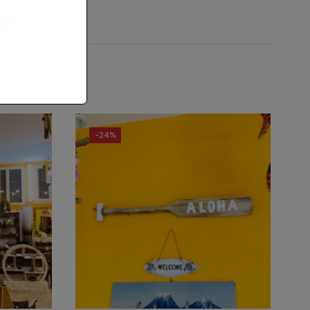
le”
-
24%