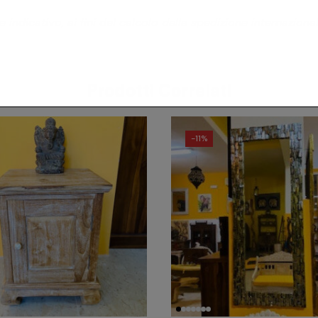
 indicativo, ai fini del calcolo della spedizione internaziona
Prodotti Correlati
-
11%