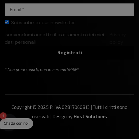
Subscribe to our newsletter
Iscrivendomi accetto il trattamento dei miei
Privacy
dati personali
policy
Registrati
* Non preoccuparti, non invieremo SPAM!
Copyright © 2025 P. IVA 02817060813 | Tutti i diritti sono
1
riservati | Design by
Host Solutions
Chatta con noi!