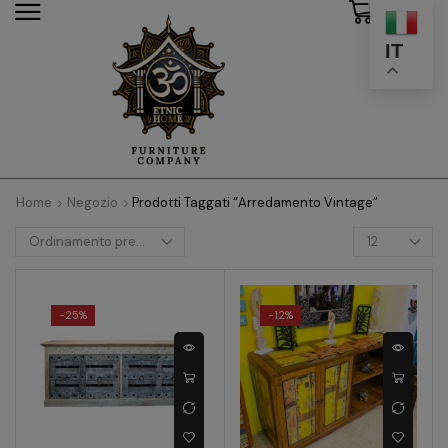
0
modal-check
IT
Home
Negozio
Prodotti Taggati “arredamento Vintage”
-
25%
-
12%