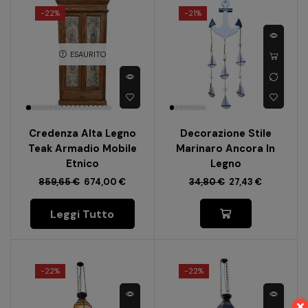
-
22%
-
21%
ESAURITO
Credenza Alta Legno
Decorazione Stile
Teak Armadio Mobile
Marinaro Ancora In
Etnico
Legno
859,65
€
674,00
€
34,80
€
27,43
€
Leggi Tutto
-
22%
-
22%