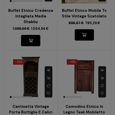
Buffet Etnico Credenza
Buffet Etnico Mobile Tv
Intagliata Madia
Stile Vintage Scatolato
Shabby
896,57
€
785,29
€
1.399,59
€
1.054,94
€
-
25%
-
18%
Cantinetta Vintage
Comodino Etnico In
Porta Bottiglie E Calici
Legno Teak Mobiletto