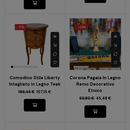
-
17%
-
24%
Comodino Stile Liberty
Corona Pagaia In Legno
Intagliato In Legno Teak
Remo Decorativo
Etnico
189,46
€
157,15
€
59,80
€
45,48
€