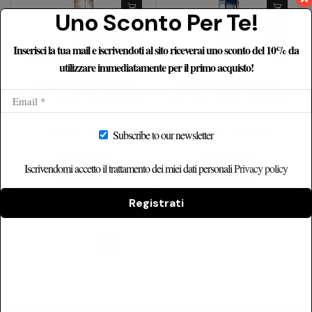
Uno Sconto Per Te!
Inserisci la tua mail e iscrivendoti al sito riceverai uno sconto del 10% da
utilizzare immediatamente per il primo acquisto!
Lampadario Etnico In
Lampadario Etnico
Ferro E Vetro Lanterna
Vetro E Ferro Lanterna
Lume
Vintage
Subscribe to our newsletter
129,76
€
101,06
€
129,46
€
101,06
€
Iscrivendomi accetto il trattamento dei miei dati personali
Privacy policy
Registrati
1
2
3