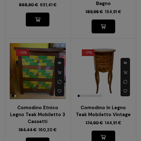
Bagno
868,90
€
651,41
€
189,98
€
154,91
€
-
13%
-
17%
Comodino Etnico
Comodino In Legno
Legno Teak Mobiletto 3
Teak Mobiletto Vintage
Cassetti
174,90
€
144,91
€
184,44
€
160,20
€