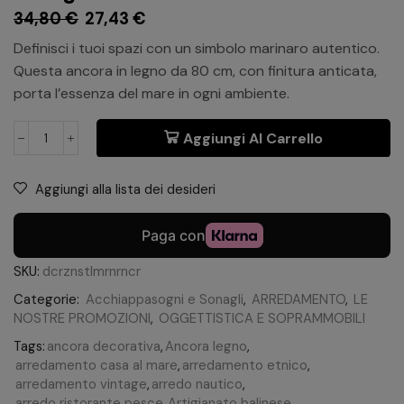
34,80
€
27,43
€
Definisci i tuoi spazi con un simbolo marinaro autentico.
Questa ancora in legno da 80 cm, con finitura anticata,
porta l’essenza del mare in ogni ambiente.
Aggiungi Al Carrello
Aggiungi alla lista dei desideri
SKU:
dcrznstlmrnrncr
Categorie:
Acchiappasogni e Sonagli
,
ARREDAMENTO
,
LE
NOSTRE PROMOZIONI
,
OGGETTISTICA E SOPRAMMOBILI
Tags:
ancora decorativa
,
Ancora legno
,
arredamento casa al mare
,
arredamento etnico
,
arredamento vintage
,
arredo nautico
,
arredo ristorante pesce
,
Artigianato balinese
,