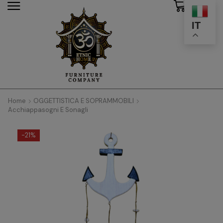
0
modal-check
IT
Home
OGGETTISTICA E SOPRAMMOBILI
Acchiappasogni E Sonagli
-
21%