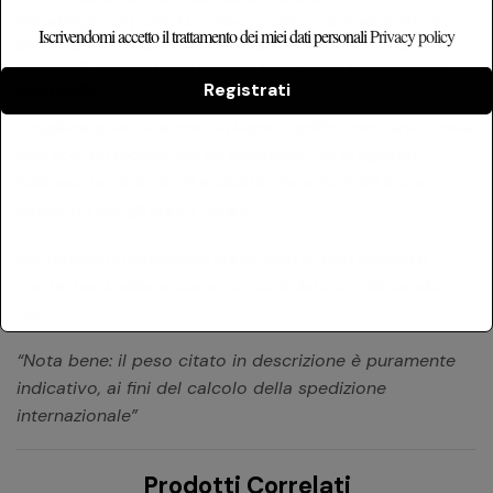
Imballaggio:
Il prodotto viene spedito già assemblato e
Iscrivendomi accetto il trattamento dei miei dati personali
Privacy policy
pronto per l’installazione. L’imballo protettivo è realizzato
per il 70% con materiali riciclati, in linea con un approccio
Registrati
sostenibile.
Scegliere questa ancora in legno significa portare a casa
non solo un mobile, ma un frammento di artigianato
balinese, un simbolo di stabilità che arricchirà il vostro
ambiente per gli anni a venire.
Per ulteriori informazioni sul prodotto non esitare a
contattarci nella sezione contatti del sito
“cliccando
qui”
.
“Nota bene: il peso citato in descrizione è puramente
indicativo, ai fini del calcolo della spedizione
internazionale”
Prodotti Correlati