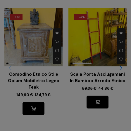
-
10%
-
24%
Comodino Etnico Stile
Scala Porta Asciugamani
Opium Mobiletto Legno
In Bamboo Arredo Etnico
Teak
59,35
€
44,86
€
149,60
€
134,79
€