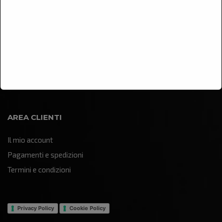
Arredamento
Illuminazione
Oggettistica e soprammobili
Quadri e pannelli decorativi
Sculture e statue
AREA CLIENTI
Il mio account
Pagamenti e spedizioni
Termini e condizioni
Privacy Policy
Cookie Policy