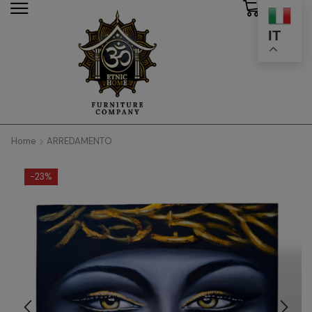
0
modal-check
IT
Home
ARREDAMENTO
-
23%