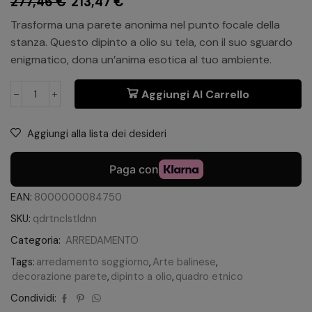
277,46
€
213,47
€
Trasforma una parete anonima nel punto focale della
stanza. Questo dipinto a olio su tela, con il suo sguardo
enigmatico, dona un’anima esotica al tuo ambiente.
Aggiungi Al Carrello
Aggiungi alla lista dei desideri
EAN:
8000000084750
SKU:
qdrtnclstldnn
Categoria:
ARREDAMENTO
Tags:
arredamento soggiorno
,
Arte balinese
,
decorazione parete
,
dipinto a olio
,
quadro etnico
Condividi: