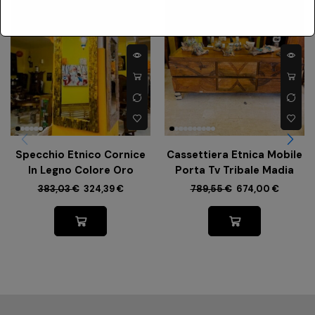
-
15%
-
15%
Specchio Etnico Cornice
Cassettiera Etnica Mobile
In Legno Colore Oro
Porta Tv Tribale Madia
383,03
€
324,39
€
789,55
€
674,00
€