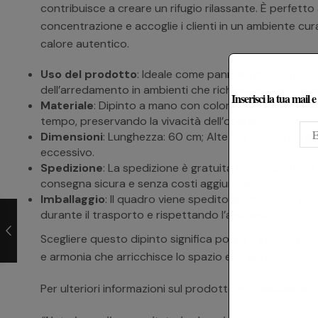
contribuisce a creare un rifugio rilassante. È perfetto
concentrazione e accoglie i clienti in un ambiente cu
calore autentico.
Uso del prodotto
: Ideale come pannello decorativo d
dell’arredamento in ambienti che richiedono un’atmosf
Inserisci la tua mail 
Materiale
: Dipinto a mano con colori acrilici su tela 
tempo, preservando la vivacità dell’opera.
Dimensioni
: Lunghezza: 60 cm; Altezza: 80 cm; Largh
eccessivo.
Spedizione
: La spedizione è gratuita e assicurata su 
consegna sicura e senza costi aggiuntivi.
Imballaggio
: Il quadro viene spedito già montato e p
durante il trasporto e rispettando l’ambiente.
Scegliere questo dipinto significa portare in casa no
e armonia che arricchisce lo spazio e lo spirito.
Per ulteriori informazioni sul prodotto non esitare a c