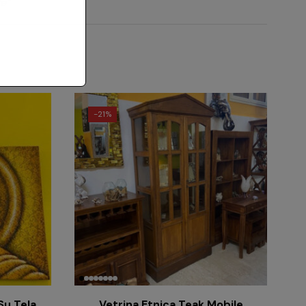
le”
-
21%
Su Tela
Vetrina Etnica Teak Mobile