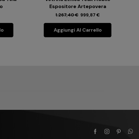
ro
Espositore Artepovera
1.267,40
€
999,87
€
lo
Aggiungi Al Carrello