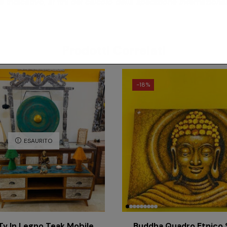
 indicativo, ai fini del calcolo della spedizione internaziona
Prodotti Correlati
-
18%
ESAURITO
Tv In Legno Teak Mobile
Buddha Quadro Etnico 