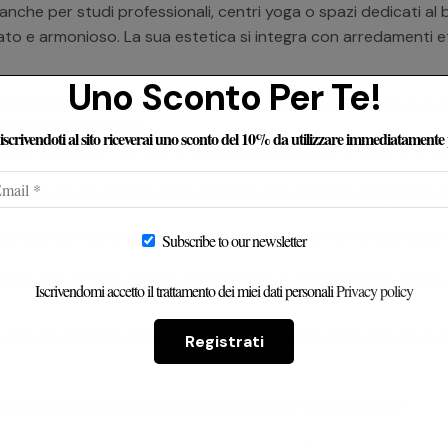
 anche per studi professionali, centri yoga o spazi dedicati al
rato e armonioso. La sua estetica si integra con arredamenti e
Uno Sconto Per Te!
a parete per il soggiorno, la camera da letto, l’ingresso o stu
era di calma e stile.
e iscrivendoti al sito riceverai uno sconto del 10% da utilizzare immediatamente
di alta qualità. La tecnica artigianale balinese garantisce una f
ezza: 3 cm. Le misure sono studiate per conferire al quadro un
tutto il territorio italiano. Il tuo acquisto è protetto dal no
Subscribe to our newsletter
ronto per essere appeso. L’imballaggio è realizzato per il 70% 
Iscrivendomi accetto il trattamento dei miei dati personali
Privacy policy
n solo un oggetto d’arredo, ma un frammento della cultura e de
Registrati
ontattarci nella sezione contatti del sito
“cliccando qui”
.