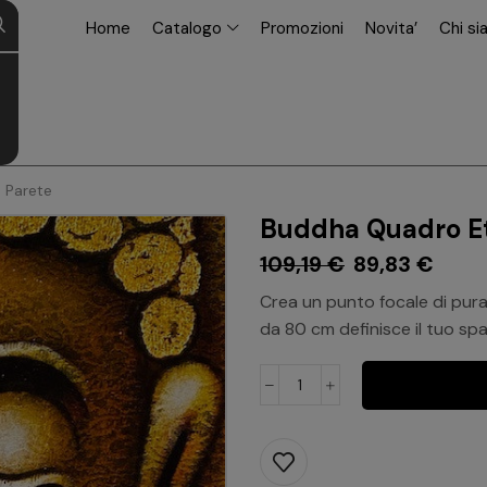
modal-check
Home
Catalogo
Promozioni
Novita’
Chi s
 Parete
Buddha Quadro Etn
109,19
€
89,83
€
Crea un punto focale di pura
da 80 cm definisce il tuo spa