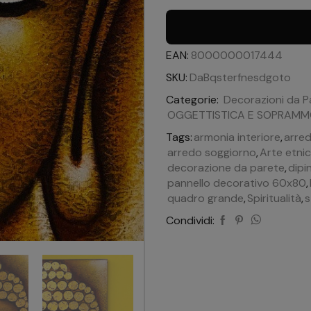
EAN:
8000000017444
SKU:
DaBqsterfnesdgoto
Categorie:
Decorazioni da P
OGGETTISTICA E SOPRAMMO
Tags:
armonia interiore
,
arre
arredo soggiorno
,
Arte etni
decorazione da parete
,
dipi
pannello decorativo 60x80
,
quadro grande
,
Spiritualità
,
s
Condividi: