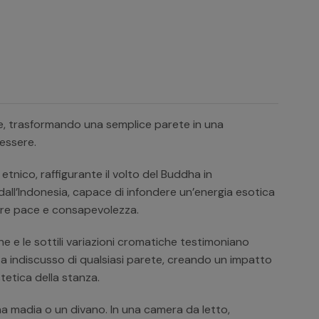
re, trasformando una semplice parete in una
nessere.
tnico, raffigurante il volto del Buddha in
dall’Indonesia, capace di infondere un’energia esotica
care pace e consapevolezza.
 e le sottili variazioni cromatiche testimoniano
sta indiscusso di qualsiasi parete, creando un impatto
stetica della stanza.
na madia o un divano. In una camera da letto,