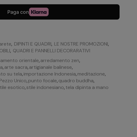
arete
,
DIPINTI E QUADRI
,
LE NOSTRE PROMOZIONI
,
BILI
,
QUADRI E PANNELLI DECORARATIVI
damento orientale
,
arredamento zen
,
ca
,
arte sacra
,
artigianale balinese
,
nto su tela
,
importazione Indonesia
,
meditazione
,
Pezzo Unico
,
punto focale
,
quadro buddha
,
tile esotico
,
stile indonesiano
,
tela dipinta a mano