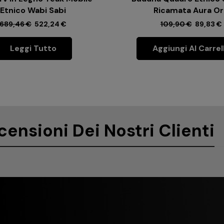
Etnico Wabi Sabi
Ricamata Aura O
689,46
€
522,24
€
109,90
€
89,83
€
Leggi Tutto
Aggiungi Al Carrel
censioni Dei Nostri Clienti