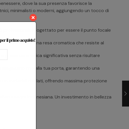
 benessere, dove la sua presenza favorisce la
tnici, minimalisti o moderni, aggiungendo un tocco di
di professionali. Progettato per essere il punto focale
 per il primo acquisto!
initura materica e una resa cromatica che resiste al
a presenza scenica significativa senza risultare
stro magazzino fino alla tua porta, garantendo una
con materiali riciclati, offrendo massima protezione
ll’arte sacra indonesiana. Un investimento in bellezza