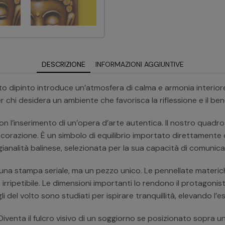
DESCRIZIONE
INFORMAZIONI AGGIUNTIVE
sto dipinto introduce un’atmosfera di calma e armonia interio
 per chi desidera un ambiente che favorisca la riflessione e il be
 l’inserimento di un’opera d’arte autentica. Il nostro quadro e
ecorazione. È un simbolo di equilibrio importato direttamente 
igianalità balinese, selezionata per la sua capacità di comuni
na stampa seriale, ma un pezzo unico. Le pennellate materiche
 irripetibile. Le dimensioni importanti lo rendono il protagoni
gli del volto sono studiati per ispirare tranquillità, elevando l’e
iventa il fulcro visivo di un soggiorno se posizionato sopra u