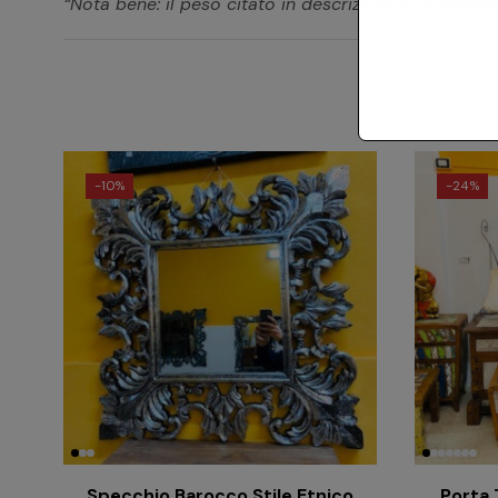
“Nota bene: il peso citato in descrizione è puramente
-
10%
-
24%
Specchio Barocco Stile Etnico
Porta 