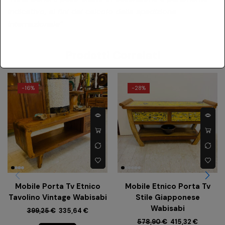
indicativo, ai fini del calcolo della spedizione
internazionale”
Prodotti Correlati
-
16%
-
28%
Mobile Porta Tv Etnico
Mobile Etnico Porta Tv
Tavolino Vintage Wabisabi
Stile Giapponese
Wabisabi
399,25
€
335,64
€
578,90
€
415,32
€