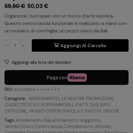
59,90
€
50,03
€
Organizza i tuoi spazi con un tocco d’arte esotica.
Questo centrotavola funzionale è realizzato a mano con
un mosaico di conchiglia, un pezzo unico da Bali.
Aggiungi Al Carrello
Aggiungi alla lista dei desideri
SKU:
svtschblu1-1-1-1-1-1-1-1
Categorie:
ARREDAMENTO
,
LE NOSTRE PROMOZIONI
,
OGGETTISTICA E SOPRAMMOBILI
,
PIATTI TAGLIERI E
CIOTOLINE
,
VASSOI CENTROTAVOLA E SVUOTA TASCHE
Tags:
Arredamento Bali
,
arredamento soggiorno
,
Arredo Etnico
,
Centrotavola
,
Complemento dArredo
,
conchiglia
,
Design artigianale
,
Design indonesiano
,
EtnicHome
,