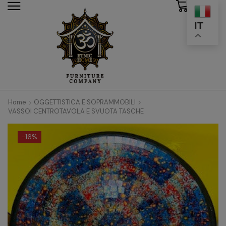
0
modal-check
IT
Home
OGGETTISTICA E SOPRAMMOBILI
VASSOI CENTROTAVOLA E SVUOTA TASCHE
-
16%