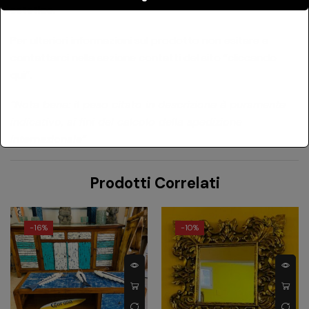
estetico.
Per ulteriori informazioni sul prodotto non esitare a
contattarci nella sezione contatti del sito
“cliccando
qui”
.
“Nota bene: il peso citato in descrizione è puramente
indicativo, ai fini del calcolo della spedizione
internazionale”
Prodotti Correlati
-
16%
-
10%