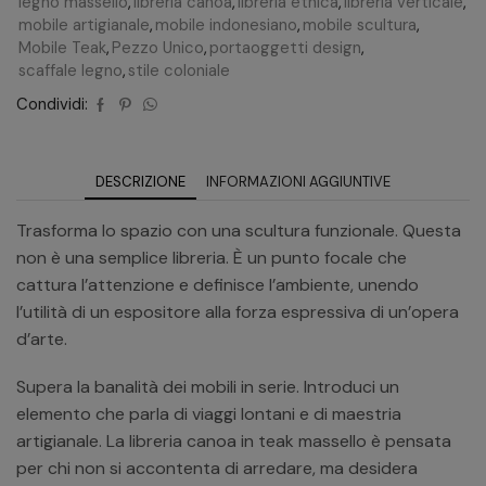
legno massello
,
libreria canoa
,
libreria etnica
,
libreria verticale
,
mobile artigianale
,
mobile indonesiano
,
mobile scultura
,
Mobile Teak
,
Pezzo Unico
,
portaoggetti design
,
scaffale legno
,
stile coloniale
Condividi:
DESCRIZIONE
INFORMAZIONI AGGIUNTIVE
Trasforma lo spazio con una scultura funzionale. Questa
non è una semplice libreria. È un punto focale che
cattura l’attenzione e definisce l’ambiente, unendo
l’utilità di un espositore alla forza espressiva di un’opera
d’arte.
Supera la banalità dei mobili in serie. Introduci un
elemento che parla di viaggi lontani e di maestria
artigianale. La libreria canoa in teak massello è pensata
per chi non si accontenta di arredare, ma desidera