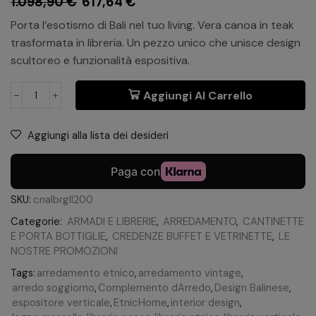
1.098,90
€
617,64
€
Porta l’esotismo di Bali nel tuo living. Vera canoa in teak
trasformata in libreria. Un pezzo unico che unisce design
scultoreo e funzionalità espositiva.
Aggiungi Al Carrello
Aggiungi alla lista dei desideri
SKU:
cnalbrgll200
Categorie:
ARMADI E LIBRERIE
,
ARREDAMENTO
,
CANTINETTE
E PORTA BOTTIGLIE
,
CREDENZE BUFFET E VETRINETTE
,
LE
NOSTRE PROMOZIONI
Tags:
arredamento etnico
,
arredamento vintage
,
arredo soggiorno
,
Complemento dArredo
,
Design Balinese
,
espositore verticale
,
EtnicHome
,
interior design
,