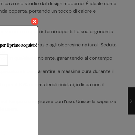
e etnica a uno studio dal design moderno. È ideale come
randa coperta, portando un tocco di calore e
r verande e spazi interni coperti. La sua ergonomia
 per il primo acquisto!
i agenti esterni grazie agli oleoresine naturali. Seduta
za.
nico in qualsiasi ambiente, garantendo al contempo
 specializzati per garantire la massima cura durante il
er il 70% con materiali riciclati, in linea con il
 nel tempo e a migliorare con l’uso. Unisce la sapienza
da usare.